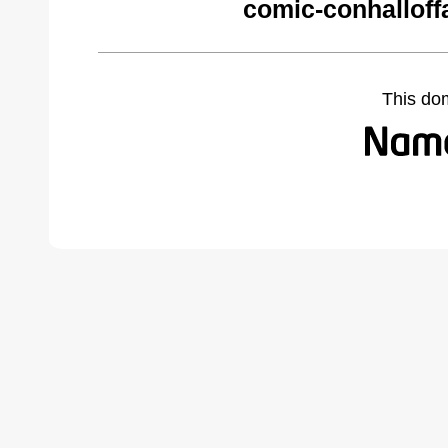
comic-conhallof
This do